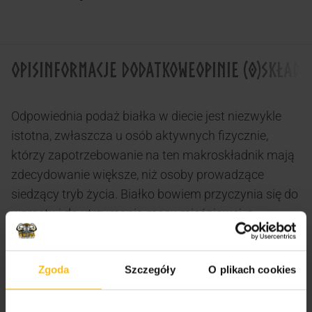
OPIS
INFORMACJE DODATKOWE
OPINIE (0)
SKŁAD
Odpowiednia podaż białka w diecie jest niezwykle
istotna, zwłaszcza u osób aktywnych fizycznie,
którzy zapotrzebowanie na ten makroskładnik mają
zdecydowanie większe, niż osoby prowadzące
siedzący tryb życia. Białko bowiem przyczynia się do
wzrostu i do utrzymania masy mięśniowej, a
ponadto pomaga w utrzymaniu zdrowych kości.
TREC BOOSTER WHEY PROTEIN – SMACZNE I
Zgoda
Szczegóły
O plikach cookies
PEŁNOWARTOŚCIOWE BIAŁKO!