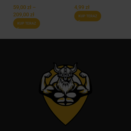
caramel 46g
59,00
zł
–
4,99
zł
209,00
zł
KUP TERAZ
KUP TERAZ