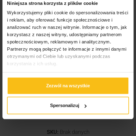
Zalecane spożycie / sposób przygotowania:
Niniejsza strona korzysta z plików cookie
Wykorzystujemy pliki cookie do spersonalizowania treści
Jednorazową porcję preparatu – 30 g (2 miarki)
i reklam, aby oferować funkcje społecznościowe i
rozpuścić w 200 ml wody lub mleka, używając do
analizować ruch w naszej witrynie. Informacje o tym, jak
tego szejkera lub miksera.
korzystasz z naszej witryny, udostępniamy partnerom
społecznościowym, reklamowym i analitycznym.
Stosować 3 porcje dziennie.
Partnerzy mogą połączyć te informacje z innymi danymi
W dni treningowe: I porcja rano po przebudzeniu, II
otrzymanymi od Ciebie lub uzyskanymi podczas
porcja do 1,5 godz. po treningu oraz III porcja przed
korzystania z ich usług.
snem.
W dni nietreningowe: I porcja rano po przebudzeniu, II
porcja pomiędzy posiłkami oraz III porcja przed
Zezwól na wszystkie
snem.
Spersonalizuj
SKU:
Brak danych