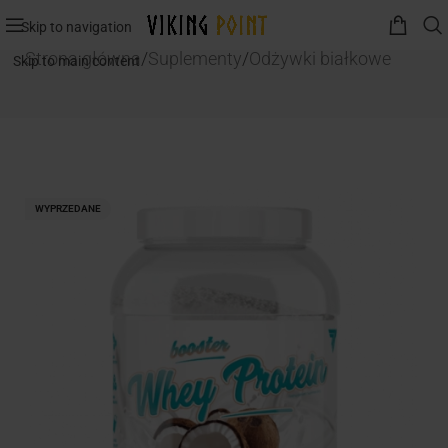
Skip to navigation
Strona główna
/
Suplementy
/
Odżywki białkowe
Skip to main content
WYPRZEDANE