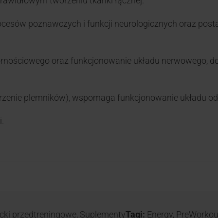
rawidłowym tworzeniu tkanki łącznej.
ocesów poznawczych i funkcji neurologicznych oraz post
nościowego oraz funkcjonowanie układu nerwowego, dod
zenie plemników), wspomaga funkcjonowanie układu odp
.
cki przedtreningowe
,
Suplementy
Tagi:
Energy
,
PreWorkou