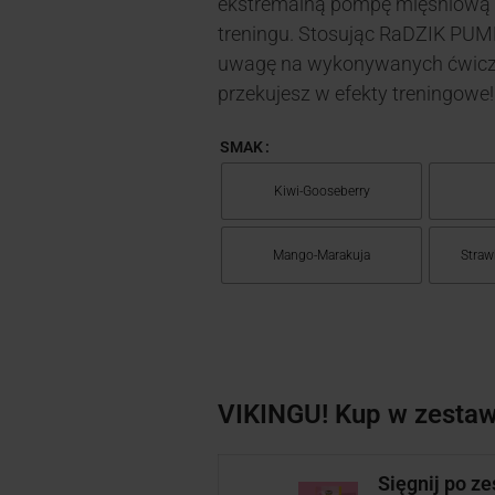
ekstremalną pompę mięśniową 
treningu. Stosując RaDZIK PUM
uwagę na wykonywanych ćwiczen
przekujesz w efekty treningowe!
SMAK
Kiwi-Gooseberry
Mango-Marakuja
Straw
VIKINGU! Kup w zestaw
Sięgnij po z