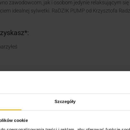
o zawodowcom, jak i osobom jedynie relaksującym się 
nięciem idealnej sylwetki. RaDZIK PUMP od Krzysztofa Ra
zyskasz*:
arzyłeś
 nie może być stosowany przez kobiety w ciąży, matki kar
Szczegóły
.
 plików cookie
t zawierający:
do spersonalizowania treści i reklam, aby oferować funkcje sp