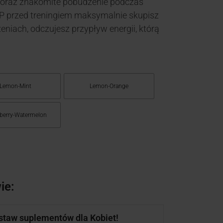
oraz znakomite pobudzenie podczas
P przed treningiem maksymalnie skupisz
iach, odczujesz przypływ energii, którą
Lemon-Mint
Lemon-Orange
berry-Watermelon
ie:
estaw suplementów dla Kobiet!