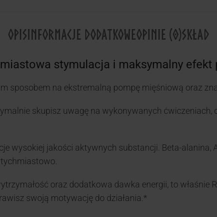
OPIS
INFORMACJE DODATKOWE
OPINIE (0)
SKŁAD
iastowa stymulacja i maksymalny efekt 
m sposobem na ekstremalną pompę mięśniową oraz znak
malnie skupisz uwagę na wykonywanych ćwiczeniach, odc
 wysokiej jakości aktywnych substancji. Beta-alanina, AA
atychmiastowo.
ytrzymałość oraz dodatkowa dawka energii, to właśnie
prawisz swoją motywację do działania.*