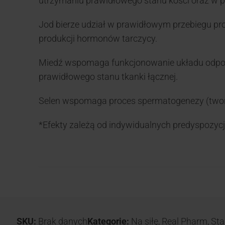
utrzymaniu prawidłowego stanu kości oraz w p
Jod bierze udział w prawidłowym przebiegu pr
produkcji hormonów tarczycy.
Miedź wspomaga funkcjonowanie układu odpor
prawidłowego stanu tkanki łącznej.
Selen wspomaga proces spermatogenezy (twor
*Efekty zależą od indywidualnych predyspozycji
SKU:
Brak danych
Kategorie:
Na siłę
,
Real Pharm
,
Sta