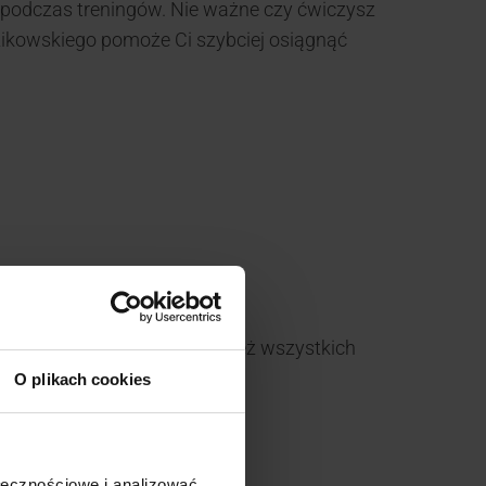
podczas treningów. Nie ważne czy ćwiczysz
dzikowskiego pomoże Ci szybciej osiągnąć
miące oraz dzieci, jak również wszystkich
O plikach cookies
ołecznościowe i analizować