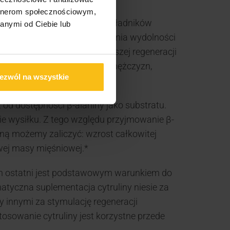
artnerom społecznościowym,
óry zwiększa dostarczanie składników
anymi od Ciebie lub
rzyczynia się to do zwiększenia wydolności
esie po treningowym do szybszej regeneracji
ównież sprawność seksualną mężczyzn,
ezwól na wszystkie
 od dostępności β-alaniny jako substratu.
 wysiłku. Z tego względu przyjmowanie β-
iną możemy zaliczyć: wzrost całkowitej
wej masy mięśniowej.*
Ten ostatni jest podstawowym warunkiem do
matyczna suplementacja cytruliny niesie za
 innymi za stymulację regeneracji
sowanie cytruliny jest korzystne przede