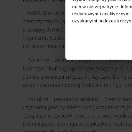
ruch w naszej witrynie. Inf
– AAKG Alfa Ketoglutaran Argininy – odpowiad
reklamowym i analitycznym. 
uzyskanymi podczas korzysta
energetycznych (glukozy), budulcowych (amino
pracujących mięśni, co w czasie treningu objaw
organizmu. Ostatecznym efektem jest przyros
ponieważ tlenek azotu nasila m.in. procesy fizj
– β-Alaninę – składnik dwupeptydu karnozyny (β
Karnozyna buforuje spadek pH związany m.in.
alaniny zmniejsza zmęczenie fizyczne. Do najb
wydolności anaerobowej podczas treningu, opó
– Cytrulinę – prekursora argininy – chemiczn
uzyskania „pompy mięśniowej”, a także sprzyja p
sobą duże korzyści w postaci poprawy wyników 
potreningowej, pomaga w detoksykacji wątroby