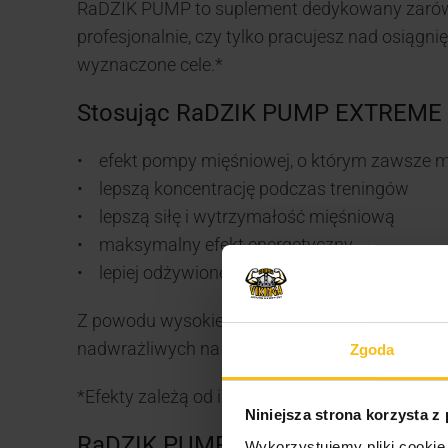
RaDZIK PUMP to suplement dedykowany zarówn
profesjonalnie, czy tylko pracujesz nad osiąg
wyznaczone cele.*
Stosując RaDZIK PUMP EXTREME 
• efekt pompy mięśniowej, o którym zawsze m
• lepszą koncentrację podczas treningów
• lepszą siłę i wytrzymałość mięśniową
• maksymalny efekt energetyczny
• lepiej odżywione i natlenione mięśnie
Z powodu wysokiej zawartości kofeiny preparat
nadwrażliwych na jej działalnie.
Zgoda
*Efekty zależą od indywidualnych predyspozycji
Niniejsza strona korzysta z
RaDZIK PUMP EXTREME to prepara
Wykorzystujemy pliki cookie 