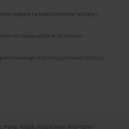
awnie wpływa na funkcjonowanie tarczycy i
atkowo bierze udział w utrzymaniu
ornościowego oraz funkcjonowanie tarczycy.
t
,
Pump
,
Radzik
,
Radzikowski
,
RealPharm