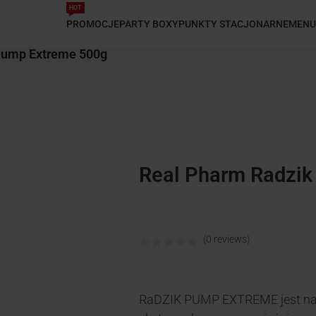
HOT
PROMOCJE
PARTY BOXY
PUNKTY STACJONARNE
MENU
Pump Extreme 500g
Real Pharm Radzi
(0 reviews)
RaDZIK PUMP EXTREME jest na