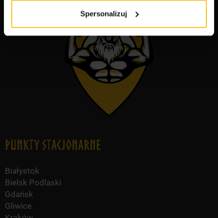
Spersonalizuj
Punkty Stacjonarne
Białystok
Bielsk Podlaski
Gdańsk
Gliwice
Kraków