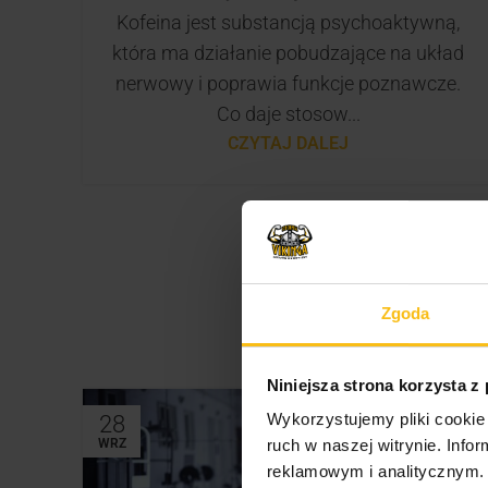
Kofeina jest substancją psychoaktywną,
która ma działanie pobudzające na układ
nerwowy i poprawia funkcje poznawcze.
Co daje stosow...
CZYTAJ DALEJ
Zgoda
Niniejsza strona korzysta z
Wykorzystujemy pliki cookie 
28
WRZ
ruch w naszej witrynie. Inf
reklamowym i analitycznym. 