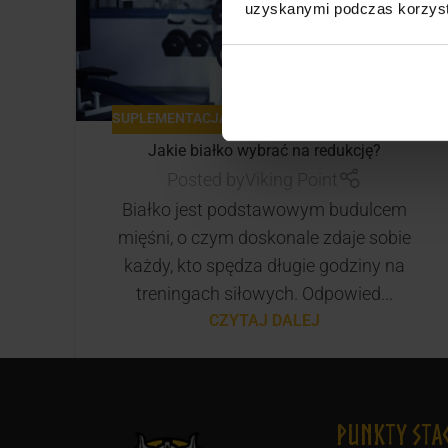
uzyskanymi podczas korzysta
SUPLEMENTACJA
,
ODCHUDZANIE
,
ODŻYWIANIE
Jakie białko wybrać na redukcję?
Posted by
Viking Point
Białko jest podstawowym budulcem
mięśni, o czym doskonale zdaje sobie
każdy, kto spędza długie godziny na
treningach siłowych. Odpowied...
CZYTAJ DALEJ
Punkty Sta