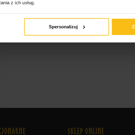
nia z ich usług.
Spersonalizuj
Z
cjonarne
Sklep online