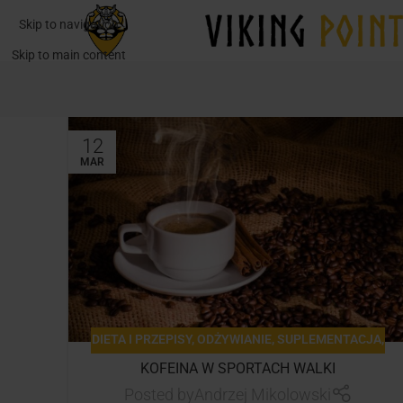
Skip to navigation
Skip to main content
12
MAR
DIETA I PRZEPISY
,
ODŻYWIANIE
,
SUPLEMENTACJA
,
TRENING
KOFEINA W SPORTACH WALKI
Posted by
Andrzej Mikolowski