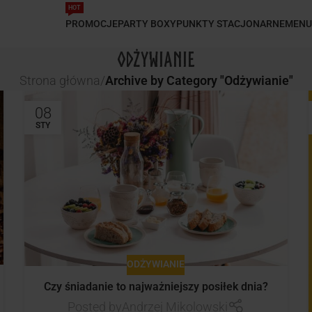
HOT
PROMOCJE
PARTY BOXY
PUNKTY STACJONARNE
MENU
Odżywianie
Strona główna
/
Archive by Category "Odżywianie"
08
STY
ODŻYWIANIE
Czy śniadanie to najważniejszy posiłek dnia?
Posted by
Andrzej Mikolowski