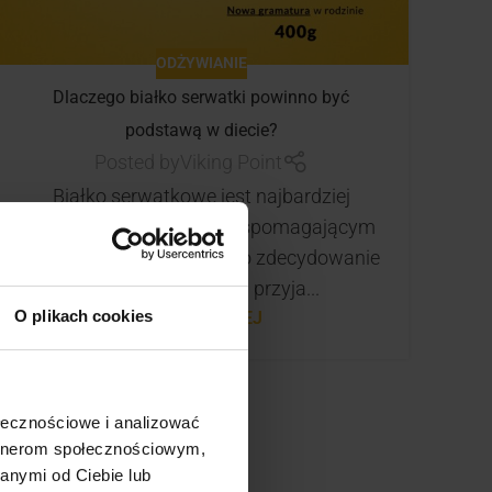
ODŻYWIANIE
Dlaczego białko serwatki powinno być
podstawą w diecie?
Posted by
Viking Point
Białko serwatkowe jest najbardziej
znanym suplementem wspomagającym
budowanie mięśni i siły. To zdecydowanie
jeden z najlepszych przyja...
O plikach cookies
CZYTAJ DALEJ
ołecznościowe i analizować
artnerom społecznościowym,
anymi od Ciebie lub