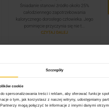
Śniadanie stanowi źródło około 25%
całodziennego zapotrzebowania
kalorycznego dorosłego człowieka. Jego
pominięcie przyczynia się nie t...
CZYTAJ DALEJ
Szczegóły
 plików cookie
do spersonalizowania treści i reklam, aby oferować funkcje sp
ormacje o tym, jak korzystasz z naszej witryny, udostępniamy p
Partnerzy mogą połączyć te informacje z innymi danymi otrzym