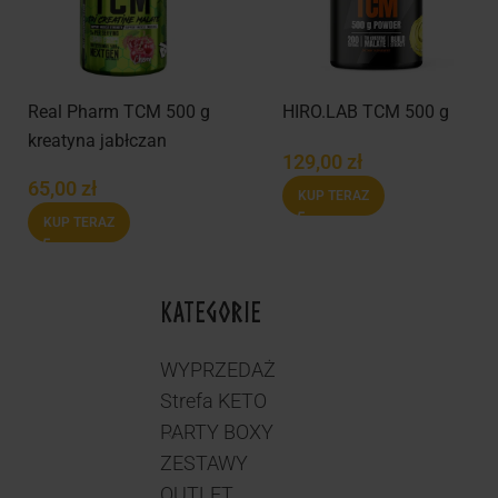
Real Pharm TCM 500 g
HIRO.LAB TCM 500 g
kreatyna jabłczan
129,00
zł
65,00
zł
KUP TERAZ
KUP TERAZ
KATEGORIE
WYPRZEDAŻ
Strefa KETO
PARTY BOXY
ZESTAWY
OUTLET