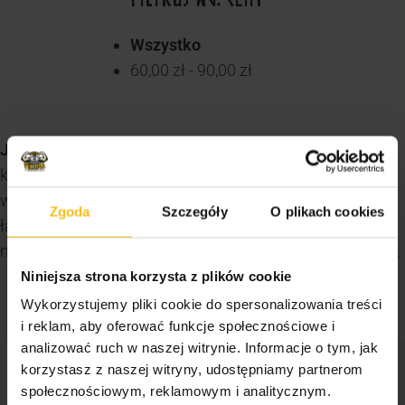
Wszystko
60,00
zł
-
90,00
zł
Jabłczan kreatyny
to forma kreatyny połączona z
kwasem jabłkowym, która wspomaga produkcję energii
w mięśniach, poprawiając siłę i wytrzymałość. Jest
Zgoda
Szczegóły
O plikach cookies
łatwiejsza do przyswajania niż monohydrat, co
minimalizuje ryzyko zatrzymywania wody w organizmie.
Niniejsza strona korzysta z plików cookie
Wykorzystujemy pliki cookie do spersonalizowania treści
i reklam, aby oferować funkcje społecznościowe i
analizować ruch w naszej witrynie. Informacje o tym, jak
korzystasz z naszej witryny, udostępniamy partnerom
STREFA WIEDZY
społecznościowym, reklamowym i analitycznym.