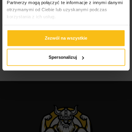
Partnerzy mogą połączyć te informacje z innymi danymi
otrzymanymi od Ciebie lub uzyskanymi podczas
korzystania z ich usług.
Odżywki, witaminy i minerały dla sportowców i
amatorów
Suplementy dla mężczyzn i kobiet
Zezwól na wszystkie
Jak wybrać odpowiednie odżywki dla
sportowców?
Spersonalizuj
Najlepsze suplementy dla sportowców