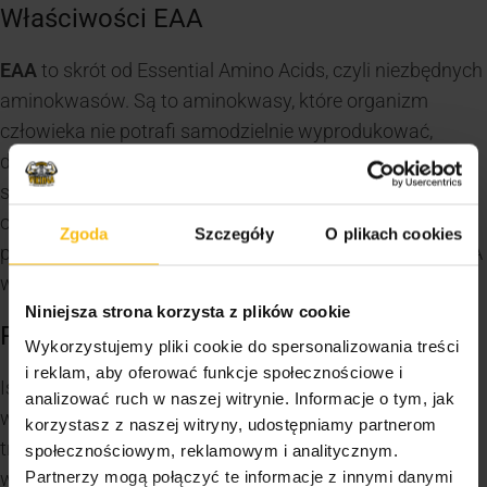
Właściwości EAA
EAA
to skrót od Essential Amino Acids, czyli niezbędnych
aminokwasów. Są to aminokwasy, które organizm
człowieka nie potrafi samodzielnie wyprodukować,
dlatego muszą być dostarczane z pożywieniem lub
suplementami. EAA pełnią wiele ważnych funkcji w
organizmie, takich jak budowanie i regeneracja mięśni,
Zgoda
Szczegóły
O plikach cookies
produkcja hormonów czy enzymów trawie-niowych. EAA
wpływają również na układ odpornościowy i nerwowy.
Niniejsza strona korzysta z plików cookie
Rodzaje bądź odmiany EAA
Wykorzystujemy pliki cookie do spersonalizowania treści
i reklam, aby oferować funkcje społecznościowe i
Istnieją dziewięć rodzajów EAA: leucyna, izoleucyna,
analizować ruch w naszej witrynie. Informacje o tym, jak
walina, lizyna, metionina, fenyloalanina, treonina,
korzystasz z naszej witryny, udostępniamy partnerom
tryptofan i histydyna. Każdy z tych aminokwasów pełni
społecznościowym, reklamowym i analitycznym.
Partnerzy mogą połączyć te informacje z innymi danymi
w organizmie inną funkcję i ma swoje specyficzne