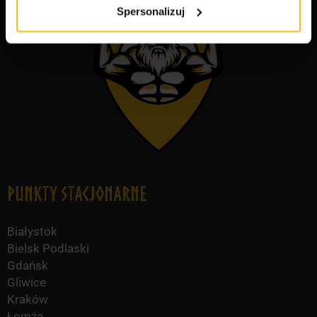
Spersonalizuj
Punkty Stacjonarne
Białystok
Bielsk Podlaski
Gdańsk
Gliwice
Kraków
Łomża