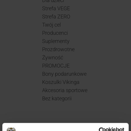
Dla dzieci
Strefa VEGE
Strefa ZERO
Twój cel
Producenci
Suplementy
Prozdrowotne
Żywność
PROMOCJE
Bony podarunkowe
Koszulki Vikinga
Akcesoria sportowe
Bez kategorii