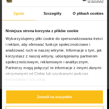
Zgoda
Szczegóły
O plikach cookies
STREFA WIEDZY
Niniejsza strona korzysta z plików cookie
Wykorzystujemy pliki cookie do spersonalizowania treści
Odżywki, witaminy i minerały dla sportowców i
i reklam, aby oferować funkcje społecznościowe i
amatorów
analizować ruch w naszej witrynie. Informacje o tym, jak
Suplementy dla mężczyzn i kobiet
korzystasz z naszej witryny, udostępniamy partnerom
Jak wybrać odpowiednie odżywki dla
społecznościowym, reklamowym i analitycznym.
sportowców?
Partnerzy mogą połączyć te informacje z innymi danymi
Najlepsze suplementy dla sportowców
otrzymanymi od Ciebie lub uzyskanymi podczas
korzystania z ich usług.
Zezwól na wszystkie