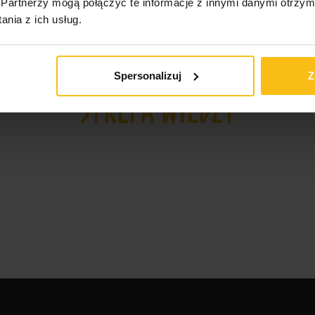
Partnerzy mogą połączyć te informacje z innymi danymi otrzym
nia z ich usług.
Spersonalizuj
Z
STREFA WIEDZY