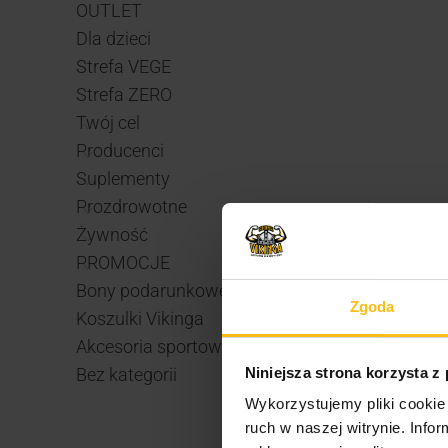
OUTLET
Dla dzieci
Strefa VEGE
Strefa ZERO
Twój cel
Producenci
Suplementy
Prozdrowotne
Żywność
PROMOCJE
Bony podarunkowe
Zgoda
Koszulki Vikinga
Akcesoria sportowe
Niniejsza strona korzysta z
Bez kategorii
Wykorzystujemy pliki cookie 
ruch w naszej witrynie. Inf