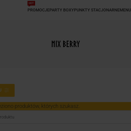
HOT
PROMOCJE
PARTY BOXY
PUNKTY STACJONARNE
MENU
Mix Berry
J
eziono produktów, których szukasz.