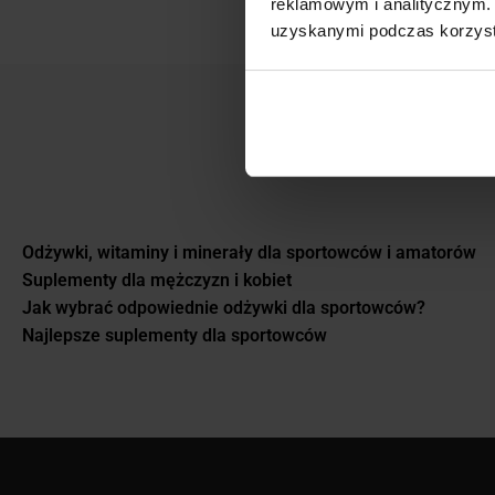
reklamowym i analitycznym. 
uzyskanymi podczas korzysta
Odżywki, witaminy i minerały dla sportowców i amatorów
Suplementy dla mężczyzn i kobiet
Jak wybrać odpowiednie odżywki dla sportowców?
Najlepsze suplementy dla sportowców