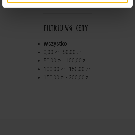
Bez kategorii
FILTRUJ WG. CENY
Wszystko
0,00
zł
-
50,00
zł
50,00
zł
-
100,00
zł
100,00
zł
-
150,00
zł
150,00
zł
-
200,00
zł