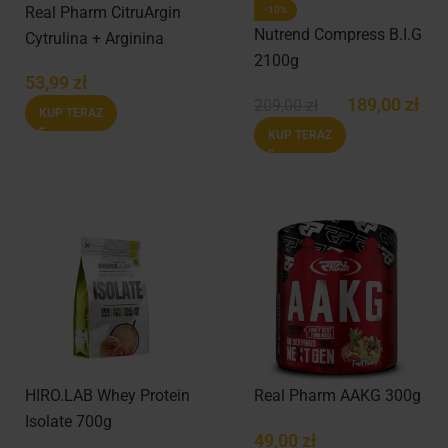
Real Pharm CitruArgin
-10%
Nutrend Compress B.I.G
Cytrulina + Arginina
2100g
300g
53,99
zł
189,00
zł
209,00
zł
KUP TERAZ
KUP TERAZ
HIRO.LAB Whey Protein
Real Pharm AAKG 300g
Isolate 700g
49,00
zł