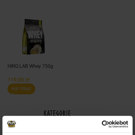
HIRO.LAB Whey 750g
119,00
zł
KUP TERAZ
KATEGORIE
WYPRZEDAŻ