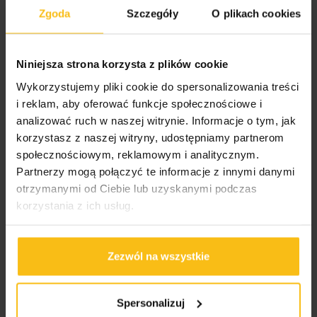
Strefa KETO
Zgoda
Szczegóły
O plikach cookies
PARTY BOXY
ZESTAWY
OUTLET
Niniejsza strona korzysta z plików cookie
Dla dzieci
Wykorzystujemy pliki cookie do spersonalizowania treści
i reklam, aby oferować funkcje społecznościowe i
Strefa VEGE
analizować ruch w naszej witrynie. Informacje o tym, jak
Strefa ZERO
korzystasz z naszej witryny, udostępniamy partnerom
Twój cel
społecznościowym, reklamowym i analitycznym.
Producenci
Partnerzy mogą połączyć te informacje z innymi danymi
Suplementy
otrzymanymi od Ciebie lub uzyskanymi podczas
Prozdrowotne
korzystania z ich usług.
Żywność
PROMOCJE
Zezwól na wszystkie
Bony podarunkowe
Koszulki Vikinga
Akcesoria sportowe
Spersonalizuj