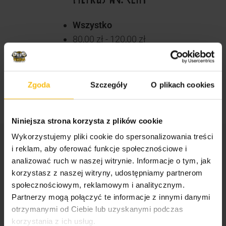
Wszystko
80,00
zł
-
120,00
zł
120,00
zł
+
Zgoda
Szczegóły
O plikach cookies
Niniejsza strona korzysta z plików cookie
Wykorzystujemy pliki cookie do spersonalizowania treści
i reklam, aby oferować funkcje społecznościowe i
STREFA WIEDZY
analizować ruch w naszej witrynie. Informacje o tym, jak
korzystasz z naszej witryny, udostępniamy partnerom
społecznościowym, reklamowym i analitycznym.
Odżywki, witaminy i minerały dla sportowców i
Partnerzy mogą połączyć te informacje z innymi danymi
amatorów
otrzymanymi od Ciebie lub uzyskanymi podczas
korzystania z ich usług.
Suplementy dla mężczyzn i kobiet