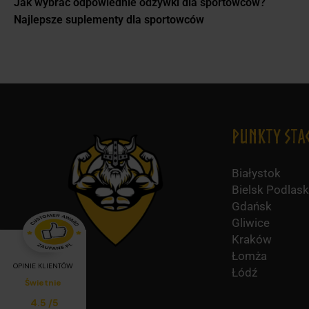
Jak wybrać odpowiednie odżywki dla sportowców?
Najlepsze suplementy dla sportowców
Punkty Sta
Białystok
Bielsk Podlask
Gdańsk
Gliwice
Kraków
Łomża
OPINIE KLIENTÓW
Łódź
Świetnie
Średnia ocena klientów:
4.5
/
5