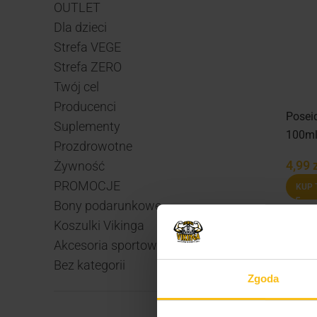
OUTLET
Dla dzieci
Strefa VEGE
Strefa ZERO
Twój cel
Producenci
Posei
Suplementy
100m
Prozdrowotne
4,99
Żywność
PROMOCJE
KUP 
Bony podarunkowe
Koszulki Vikinga
Akcesoria sportowe
Bez kategorii
Zgoda