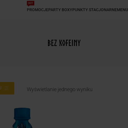
HOT
PROMOCJE
PARTY BOXY
PUNKTY STACJONARNE
MENU
bez kofeiny
J
Wyświetlanie jednego wyniku