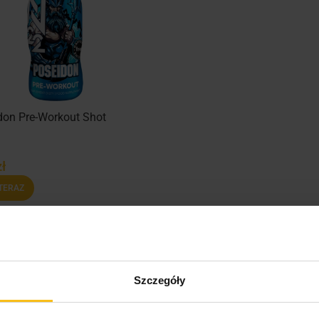
don Pre-Workout Shot
l
zł
TERAZ
Szczegóły