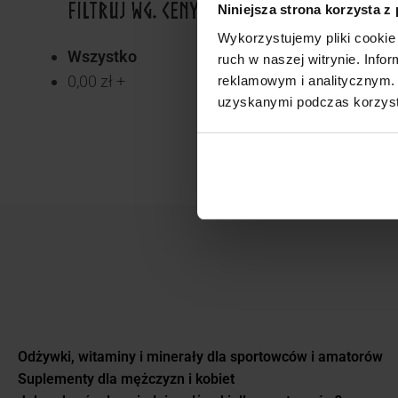
FILTRUJ WG. CENY
Niniejsza strona korzysta z
Wykorzystujemy pliki cookie 
Wszystko
ruch w naszej witrynie. Inf
0,00
zł
+
reklamowym i analitycznym. 
uzyskanymi podczas korzysta
Odżywki, witaminy i minerały dla sportowców i amatorów
Suplementy dla mężczyzn i kobiet