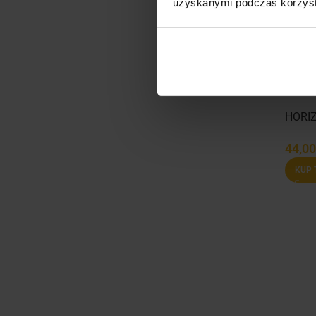
uzyskanymi podczas korzysta
HORIZ
44,0
KUP 