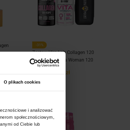
lagen
-31%
Zestaw Hiro.Lab Collagen 120
vcaps. + IHS Vita Woman 120
vcaps. + Pillbox Vikinga
99,00
zł
143,00
zł
KUP TERAZ
O plikach cookies
ołecznościowe i analizować
artnerom społecznościowym,
anymi od Ciebie lub