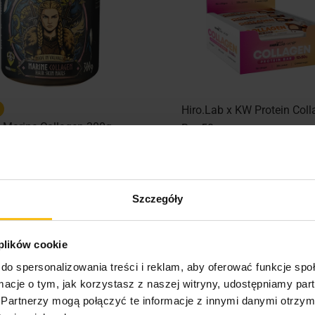
Hiro.Lab x KW Protein Col
g Marine Collagen 300g
Bar 50g
58,64
zł
9,99
zł
zł
TERAZ
KUP TERAZ
Szczegóły
 plików cookie
do spersonalizowania treści i reklam, aby oferować funkcje sp
ormacje o tym, jak korzystasz z naszej witryny, udostępniamy p
Partnerzy mogą połączyć te informacje z innymi danymi otrzym