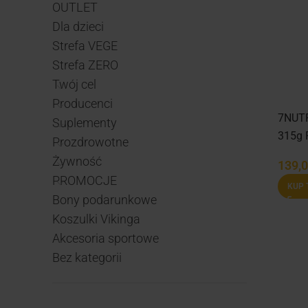
OUTLET
Dla dzieci
Strefa VEGE
Strefa ZERO
Twój cel
Producenci
7NUTR
Suplementy
315g 
Prozdrowotne
Żywność
139,
PROMOCJE
KUP 
Bony podarunkowe
Koszulki Vikinga
Akcesoria sportowe
Bez kategorii