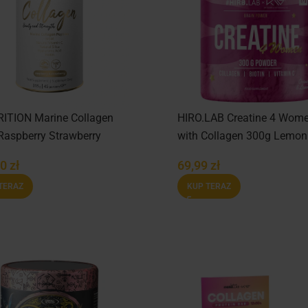
ITION Marine Collagen
HIRO.LAB Creatine 4 Wom
Raspberry Strawberry
with Collagen 300g Lemon
Orange
00
zł
69,99
zł
TERAZ
KUP TERAZ