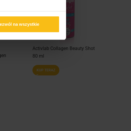
ezwól na wszystkie
Activlab Collagen Beauty Shot
gen
80 ml
KUP TERAZ