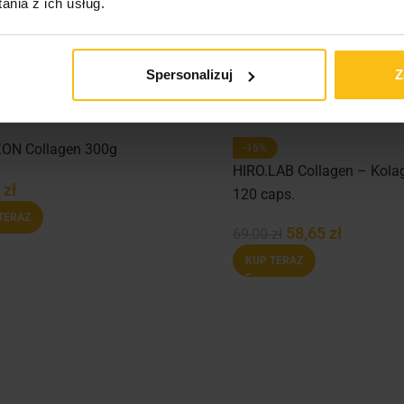
nia z ich usług.
Spersonalizuj
Z
ON Collagen 300g
-15%
HIRO.LAB Collagen – Kola
0
zł
120 caps.
TERAZ
58,65
zł
69,00
zł
KUP TERAZ