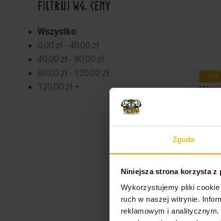
FILTRUJ WG. CENY
Wszystko
0,00
zł
-
40,00
zł
40,00
zł
-
80,00
zł
80,00
zł
-
120,00
zł
-15%
120,00
zł
+
Vikin
68,99
KUP 
Zgoda
Niniejsza strona korzysta z
Wykorzystujemy pliki cookie 
ruch w naszej witrynie. Inf
reklamowym i analitycznym. 