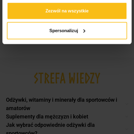
40,00
zł
-
60,00
zł
Zezwól na wszystkie
60,00
zł
-
80,00
zł
Spersonalizuj
STREFA WIEDZY
Odżywki, witaminy i minerały dla sportowców i
amatorów
Suplementy dla mężczyzn i kobiet
Jak wybrać odpowiednie odżywki dla
sportowców?