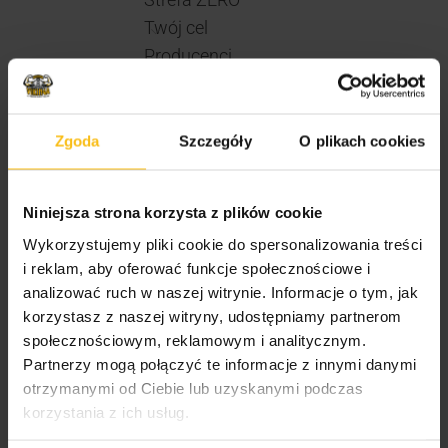
Twój cel
Producenci
Suplementy
Prozdrowotne
Żywność
Zgoda
Szczegóły
O plikach cookies
PROMOCJE
Bony podarunkowe
Niniejsza strona korzysta z plików cookie
Koszulki Vikinga
Wykorzystujemy pliki cookie do spersonalizowania treści
Akcesoria sportowe
i reklam, aby oferować funkcje społecznościowe i
Bez kategorii
analizować ruch w naszej witrynie. Informacje o tym, jak
korzystasz z naszej witryny, udostępniamy partnerom
społecznościowym, reklamowym i analitycznym.
FILTRUJ WG. CENY
Partnerzy mogą połączyć te informacje z innymi danymi
otrzymanymi od Ciebie lub uzyskanymi podczas
korzystania z ich usług.
Wszystko
20,00
zł
-
40,00
zł