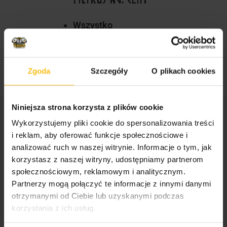
Wszystko
Zgoda
Szczegóły
O plikach cookies
Niniejsza strona korzysta z plików cookie
STREFA WIEDZY
Wykorzystujemy pliki cookie do spersonalizowania treści
i reklam, aby oferować funkcje społecznościowe i
analizować ruch w naszej witrynie. Informacje o tym, jak
korzystasz z naszej witryny, udostępniamy partnerom
Odżywki, witaminy i minerały dla sportowców i
społecznościowym, reklamowym i analitycznym.
amatorów
Partnerzy mogą połączyć te informacje z innymi danymi
Suplementy dla mężczyzn i kobiet
otrzymanymi od Ciebie lub uzyskanymi podczas
korzystania z ich usług.
Jak wybrać odpowiednie odżywki dla
sportowców?