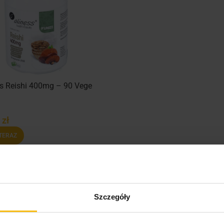
ss Reishi 400mg – 90 Vege
0
zł
TERAZ
Szczegóły