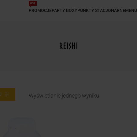
HOT
PROMOCJE
PARTY BOXY
PUNKTY STACJONARNE
MENU
Reishi
J
Wyświetlanie jednego wyniku