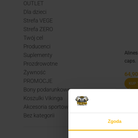
OUTLET
Dla dzieci
Strefa VEGE
Strefa ZERO
Twój cel
Producenci
Aline
Suplementy
caps.
Prozdrowotne
Żywność
64,9
PROMOCJE
KUP 
Bony podarunkowe
Koszulki Vikinga
Akcesoria sportowe
Bez kategorii
Zgoda