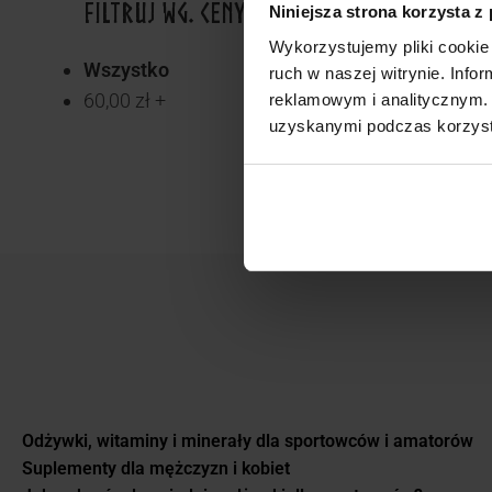
FILTRUJ WG. CENY
Niniejsza strona korzysta z
Wykorzystujemy pliki cookie 
Wszystko
ruch w naszej witrynie. Inf
60,00
zł
+
reklamowym i analitycznym. 
uzyskanymi podczas korzysta
Odżywki, witaminy i minerały dla sportowców i amatorów
Suplementy dla mężczyzn i kobiet