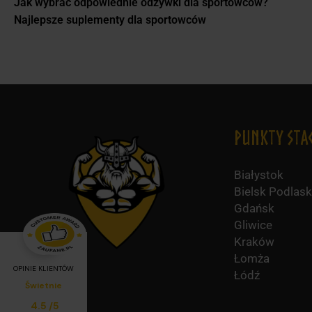
Jak wybrać odpowiednie odżywki dla sportowców?
Najlepsze suplementy dla sportowców
Punkty Sta
Białystok
Bielsk Podlask
Gdańsk
Gliwice
Kraków
Łomża
OPINIE KLIENTÓW
Łódź
Świetnie
Średnia ocena klientów:
4.5
/
5