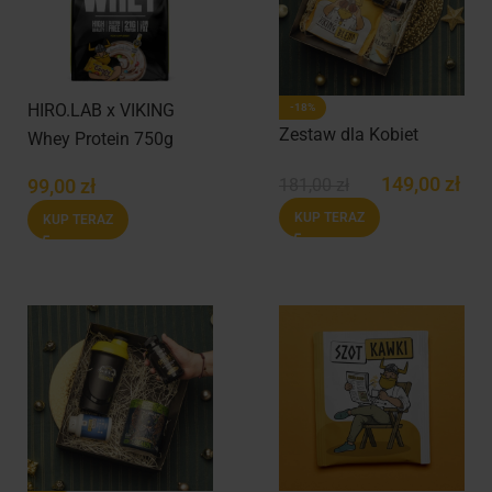
HIRO.LAB x VIKING
-18%
Zestaw dla Kobiet
Whey Protein 750g
149,00
zł
181,00
zł
99,00
zł
KUP TERAZ
KUP TERAZ