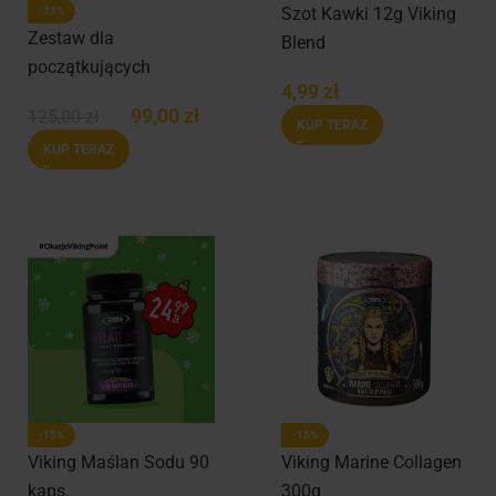
Szot Kawki 12g Viking
-21%
Zestaw dla
Blend
początkujących
4,99
zł
99,00
zł
125,00
zł
KUP TERAZ
KUP TERAZ
-15%
-15%
Viking Maślan Sodu 90
Viking Marine Collagen
kaps.
300g