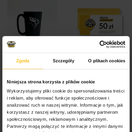
Kubek Vikinga 500ml
Voucher Podarunkowy
Viking Point –
Zgoda
Szczegóły
O plikach cookies
20,00
zł
suplementy diety
50,00
zł
–
500,00
zł
KUP TERAZ
Niniejsza strona korzysta z plików cookie
KUP TERAZ
Wykorzystujemy pliki cookie do spersonalizowania treści
i reklam, aby oferować funkcje społecznościowe i
KATEGORIE
analizować ruch w naszej witrynie. Informacje o tym, jak
korzystasz z naszej witryny, udostępniamy partnerom
społecznościowym, reklamowym i analitycznym.
WYPRZEDAŻ
Partnerzy mogą połączyć te informacje z innymi danymi
Strefa KETO