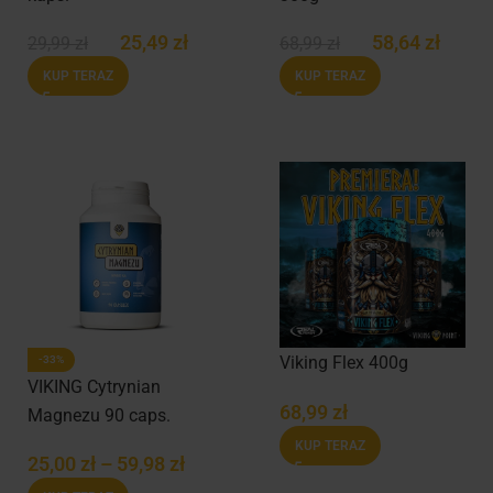
25,49
zł
58,64
zł
29,99
zł
68,99
zł
KUP TERAZ
KUP TERAZ
Viking Flex 400g
-33%
VIKING Cytrynian
68,99
zł
Magnezu 90 caps.
KUP TERAZ
25,00
zł
–
59,98
zł