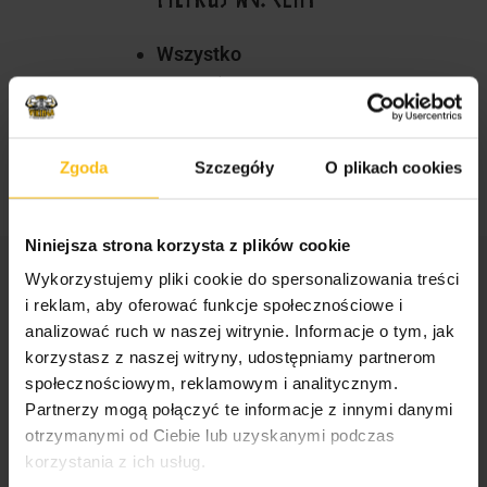
Wszystko
30,00
zł
+
Zgoda
Szczegóły
O plikach cookies
Niniejsza strona korzysta z plików cookie
Wykorzystujemy pliki cookie do spersonalizowania treści
STREFA WIEDZY
i reklam, aby oferować funkcje społecznościowe i
analizować ruch w naszej witrynie. Informacje o tym, jak
korzystasz z naszej witryny, udostępniamy partnerom
społecznościowym, reklamowym i analitycznym.
Odżywki, witaminy i minerały dla sportowców i
Partnerzy mogą połączyć te informacje z innymi danymi
amatorów
otrzymanymi od Ciebie lub uzyskanymi podczas
Suplementy dla mężczyzn i kobiet
korzystania z ich usług.
Jak wybrać odpowiednie odżywki dla